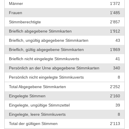
Männer
1’372
Frauen
1’485
Stimmberechtigte
2’857
Brieflich abgegebene Stimmkarten
1’912
Brieflich, ungültig abgegebene Stimmkarten
43
Brieflich, gültig abgegebene Stimmkarten
1’869
Brieflich nicht eingelegte Stimmkuverts
41
Persönlich an der Urne abgegebene Stimmkarten
340
Persönlich nicht eingelegte Stimmkuverts
8
Total Abgegebene Stimmkarten
2’252
Eingelegte Stimmen
2’160
Eingelegte, ungültige Stimmzettel
39
Eingelegte, leere Stimmkuverts
8
Total der gültigen Stimmen
2’113