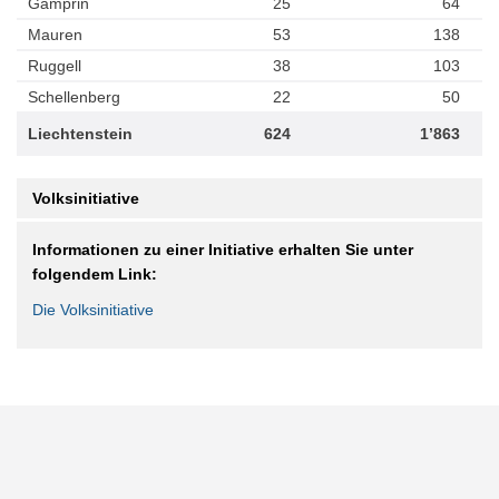
Gamprin
25
64
Mauren
53
138
Ruggell
38
103
Schellenberg
22
50
Liechtenstein
624
1’863
Volksinitiative
Informationen zu einer Initiative erhalten Sie unter
folgendem Link:
Die Volksinitiative