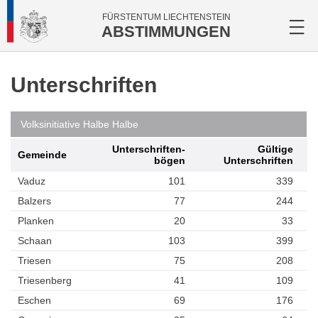
FÜRSTENTUM LIECHTENSTEIN
ABSTIMMUNGEN
Unterschriften
Volksinitiative Halbe Halbe
Unterschriften­
Gültige
Gemeinde
bögen
Unterschriften
Vaduz
101
339
Balzers
77
244
Planken
20
33
Schaan
103
399
Triesen
75
208
Triesenberg
41
109
Eschen
69
176