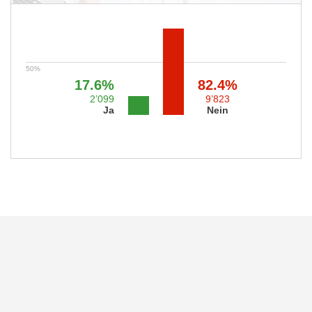
17.6%
82.4%
2’099
9’823
Ja
Nein