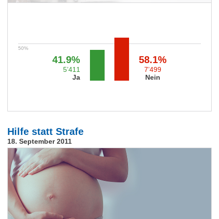
41.9%
58.1%
5’411
7’499
Ja
Nein
Hilfe statt Strafe
18. September 2011