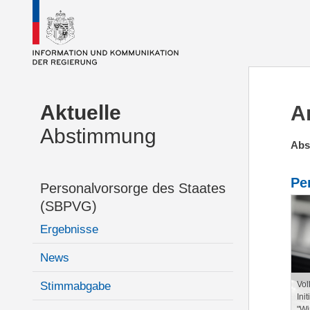
Aktuelle
A
Abstimmung
Abs
Pe
Personalvorsorge des Staates
(SBPVG)
Ergebnisse
News
Vol
Stimmabgabe
Ini
"Wi