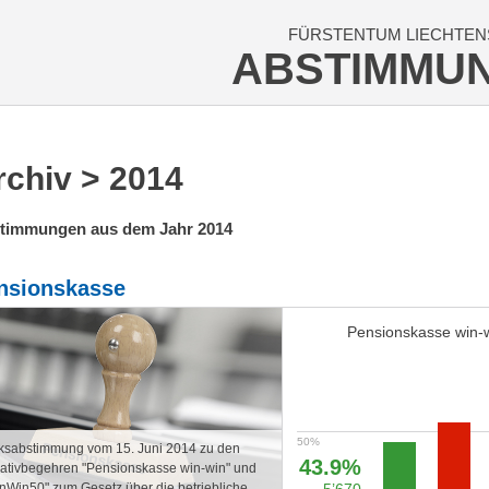
FÜRSTENTUM LIECHTEN
ABSTIMMU
rchiv
> 2014
timmungen aus dem Jahr 2014
nsionskasse
Pensionskasse win-
ksabstimmung vom 15. Juni 2014 zu den
43.9%
tiativbegehren "Pensionskasse win-win" und
nWin50" zum Gesetz über die betriebliche
5’670