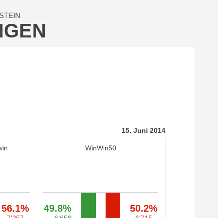
STEIN
NGEN
15. Juni 2014
win
WinWin50
56.1%
49.8%
50.2%
7’257
6’658
6’715