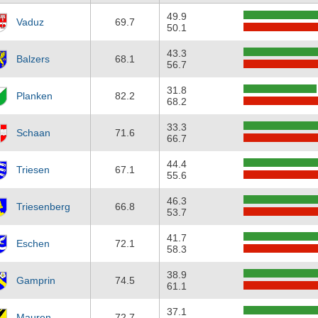
49.9
Vaduz
69.7
50.1
43.3
Balzers
68.1
56.7
31.8
Planken
82.2
68.2
33.3
Schaan
71.6
66.7
44.4
Triesen
67.1
55.6
46.3
Triesenberg
66.8
53.7
41.7
Eschen
72.1
58.3
38.9
Gamprin
74.5
61.1
37.1
Mauren
72.7