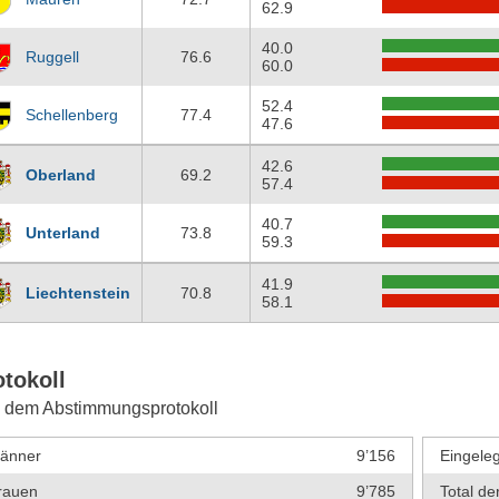
62.9
40.0
Ruggell
76.6
60.0
52.4
Schellenberg
77.4
47.6
42.6
Oberland
69.2
57.4
40.7
Unterland
73.8
59.3
41.9
Liechtenstein
70.8
58.1
otokoll
 dem Abstimmungsprotokoll
änner
9’156
Eingeleg
rauen
9’785
Total de