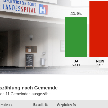
41.9
%
JA
NEIN
5’411
7’499
szählung nach Gemeinde
von 11 Gemeinden ausgezählt
emeinde
Beteil. %
Vergleich %