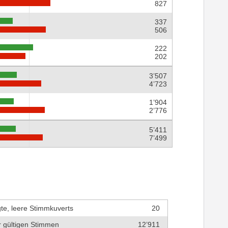
827
337
506
222
202
3’507
4’723
1’904
2’776
5’411
7’499
te, leere Stimmkuverts
20
r gültigen Stimmen
12’911