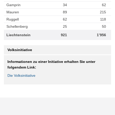
Gamprin
34
62
Mauren
89
215
Ruggell
62
118
Schellenberg
25
50
Liechtenstein
921
1’956
Volksinitiative
Informationen zu einer Initiative erhalten Sie unter
folgendem Link:
Die Volksinitiative