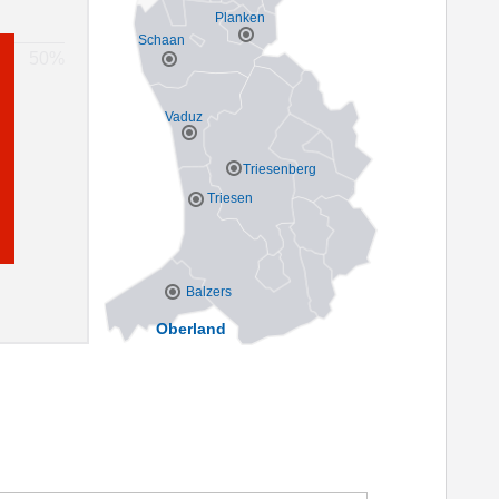
Planken
Schaan
Vaduz
Triesenberg
Triesen
Balzers
Oberland