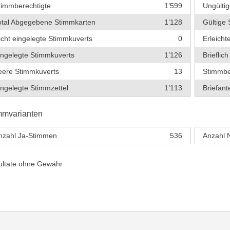
timmberechtigte
1’599
Ungültig
otal Abgegebene Stimmkarten
1’128
Gültige 
icht eingelegte Stimmkuverts
0
Erleich
ingelegte Stimmkuverts
1’126
Briefli
eere Stimmkuverts
13
Stimmbe
ingelegte Stimmzettel
1’113
Briefante
mmvarianten
nzahl Ja-Stimmen
536
Anzahl 
ultate ohne Gewähr