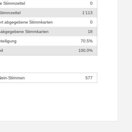
e Stimmzettel
0
Stimmzettel
1’113
tert abgegebene Stimmkarten
0
ch abgegebene Stimmkarten
18
teiligung
70.5%
il
100.0%
Nein-Stimmen
577