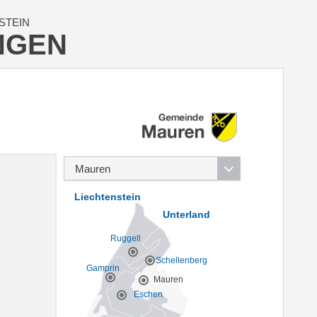
STEIN
NGEN
Liechtenstein
Unterland
Ruggell
Schellenberg
Gamprin
Mauren
Eschen