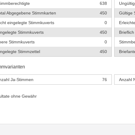
timmberechtigte
638
Ungültig
otal Abgegebene Stimmkarten
450
Gültige 
icht eingelegte Stimmkuverts
0
Erleich
ingelegte Stimmkuverts
450
Briefli
eere Stimmkuverts
0
Stimmbe
ingelegte Stimmzettel
450
Briefante
mmvarianten
nzahl Ja-Stimmen
76
Anzahl 
ultate ohne Gewähr