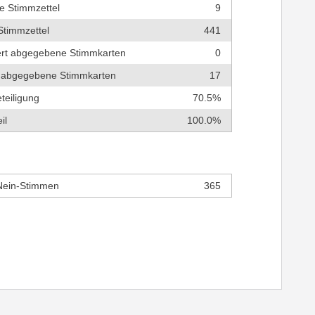
e Stimmzettel
9
Stimmzettel
441
tert abgegebene Stimmkarten
0
ch abgegebene Stimmkarten
17
teiligung
70.5%
il
100.0%
Nein-Stimmen
365