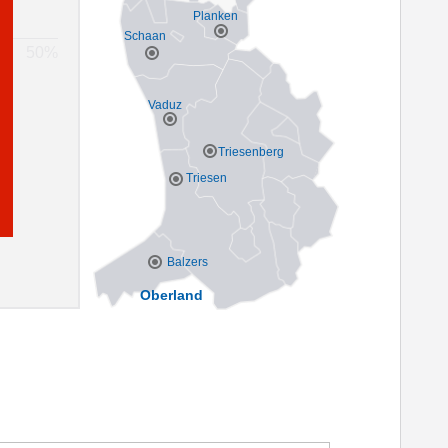
Planken
Schaan
Vaduz
Triesenberg
Triesen
Balzers
Oberland