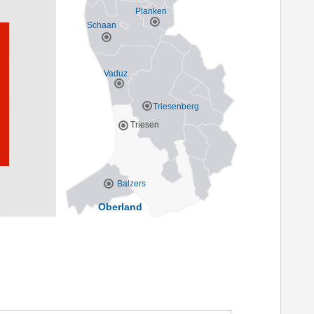
Planken
Schaan
Vaduz
Triesenberg
Triesen
Balzers
Oberland