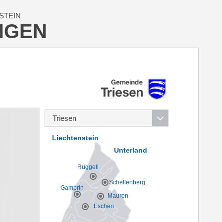
STEIN
NGEN
Liechtenstein
Unterland
Ruggell
Schellenberg
Gamprin
Mauren
Eschen