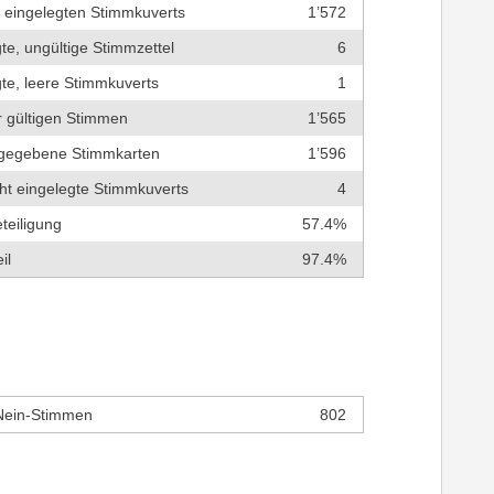
r eingelegten Stimmkuverts
1’572
te, ungültige Stimmzettel
6
te, leere Stimmkuverts
1
r gültigen Stimmen
1’565
bgegebene Stimmkarten
1’596
cht eingelegte Stimmkuverts
4
teiligung
57.4%
il
97.4%
Nein-Stimmen
802