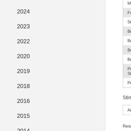
M
2024
F
S
2023
B
2022
B
B
2020
B
P
2019
S
P
2018
Sti
2016
A
2015
Res
2014