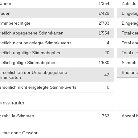
änner
1’354
Zahl de
rauen
1’429
Eingeleg
timmberechtigte
2’783
Eingeleg
rieflich abgegebene Stimmkarten
1’554
Total de
rieflich nicht beigelegte Stimmkuverts
4
Total a
rieflich ungültige Stimmabgaben
20
Total ni
rieflich gültige Stimmabgaben
1’530
Stimmbe
ersönlich an der Urne abgegebene
Briefante
42
timmkarten
ersönlich nicht eingelegte Stimmkuverts
0
mmvarianten
nzahl Ja-Stimmen
763
Anzahl 
ultate ohne Gewähr