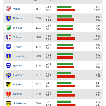
%
44.4
814
Vaduz
65.7
55.6
1’020
46.4
808
Balzers
67.0
53.6
932
49.5
105
Planken
81.1
50.5
107
43.8
890
Schaan
66.0
56.2
1’144
48.7
834
Triesen
63.4
51.3
877
49.5
602
Triesenberg
73.3
50.5
615
48.4
756
Eschen
67.5
51.6
807
44.0
282
Gamprin
71.7
56.0
359
44.5
643
Mauren
67.2
55.5
801
45.2
441
Ruggell
71.9
54.8
534
42.9
217
Schellenberg
80.0
57.1
289