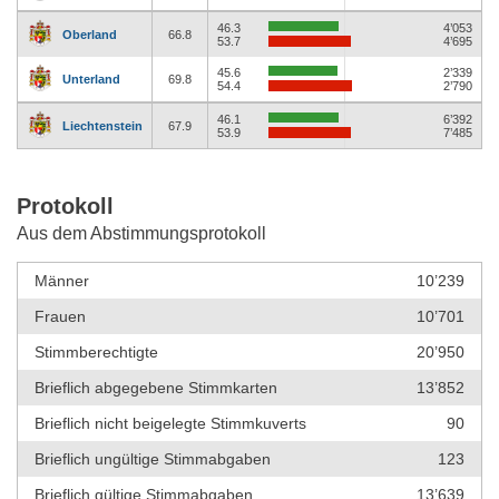
46.3
4’053
Oberland
66.8
53.7
4’695
45.6
2’339
Unterland
69.8
54.4
2’790
46.1
6’392
Liechtenstein
67.9
53.9
7’485
Protokoll
Aus dem Abstimmungsprotokoll
Männer
10’239
Frauen
10’701
Stimmberechtigte
20’950
Brieflich abgegebene Stimmkarten
13’852
Brieflich nicht beigelegte Stimmkuverts
90
Brieflich ungültige Stimmabgaben
123
Brieflich gültige Stimmabgaben
13’639