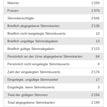
Männer
1’269
Frauen
1’376
Stimmberechtigte
2’645
Brieflich abgegebene Stimmkarten
2’136
Brieflich nicht beigelegte Stimmkuverts
10
Brieflich ungültige Stimmabgaben
13
Brieflich gültige Stimmabgaben
2’123
Persönlich an der Urne abgegebene Stimmkarten
64
Persönlich nicht eingelegte Stimmkuverts
0
Zahl der eingelegten Stimmkuverts
2’176
Eingelegte, ungültige Stimmzettel
17
Eingelegte, leere Stimmkuverts
3
Total der gültigen Stimmen
2’156
Total abgegebene Stimmkarten
2’199