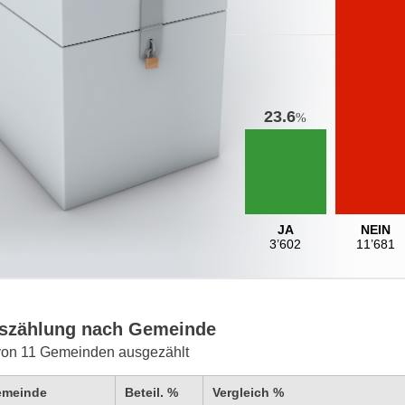
23.6
%
JA
NEIN
3’602
11’681
szählung nach Gemeinde
von 11 Gemeinden ausgezählt
emeinde
Beteil. %
Vergleich %