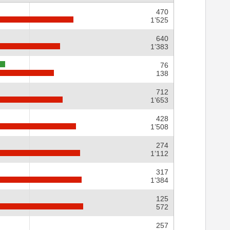
470
1’525
640
1’383
76
138
712
1’653
428
1’508
274
1’112
317
1’384
125
572
257