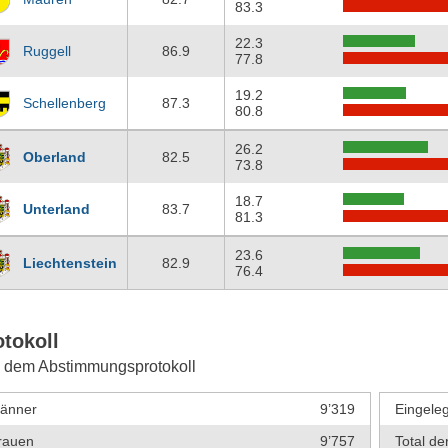
83.3
22.3
Ruggell
86.9
77.8
19.2
Schellenberg
87.3
80.8
26.2
Oberland
82.5
73.8
18.7
Unterland
83.7
81.3
23.6
Liechtenstein
82.9
76.4
otokoll
 dem Abstimmungsprotokoll
änner
9’319
Eingeleg
rauen
9’757
Total de