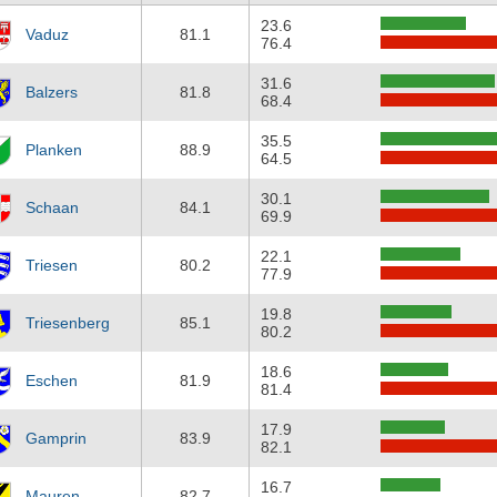
23.6
Vaduz
81.1
76.4
31.6
Balzers
81.8
68.4
35.5
Planken
88.9
64.5
30.1
Schaan
84.1
69.9
22.1
Triesen
80.2
77.9
19.8
Triesenberg
85.1
80.2
18.6
Eschen
81.9
81.4
17.9
Gamprin
83.9
82.1
16.7
Mauren
82.7