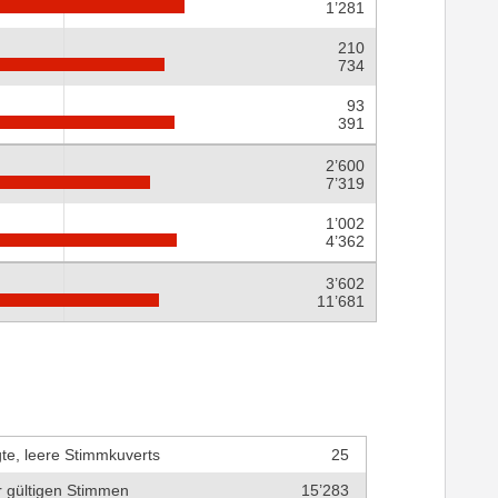
1’281
210
734
93
391
2’600
7’319
1’002
4’362
3’602
11’681
te, leere Stimmkuverts
25
r gültigen Stimmen
15’283